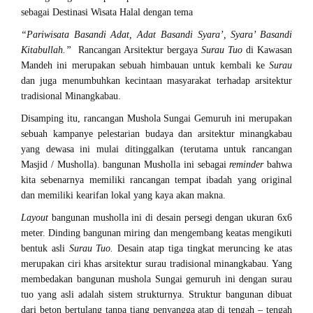
sebagai Destinasi Wisata Halal dengan tema
“Pariwisata Basandi Adat, Adat Basandi Syara’, Syara’ Basandi
Kitabullah.”
Rancangan Arsitektur bergaya
Surau Tuo
di Kawasan
Mandeh ini merupakan sebuah himbauan untuk kembali ke
Surau
dan juga menumbuhkan kecintaan masyarakat terhadap arsitektur
tradisional Minangkabau.
Disamping itu, rancangan Mushola Sungai Gemuruh ini merupakan
sebuah kampanye pelestarian budaya dan arsitektur minangkabau
yang dewasa ini mulai ditinggalkan (terutama untuk rancangan
Masjid / Musholla). bangunan Musholla ini sebagai
reminder
bahwa
kita sebenarnya memiliki rancangan tempat ibadah yang original
dan memiliki kearifan lokal yang kaya akan makna.
Layout
bangunan musholla ini di desain persegi dengan ukuran 6x6
meter. Dinding bangunan miring dan mengembang keatas mengikuti
bentuk asli
Surau Tuo.
Desain atap tiga tingkat meruncing ke atas
merupakan ciri khas arsitektur surau tradisional minangkabau. Yang
membedakan bangunan mushola Sungai gemuruh ini dengan surau
tuo yang asli adalah sistem strukturnya. Struktur bangunan dibuat
dari beton bertulang tanpa tiang penyangga atap di tengah – tengah